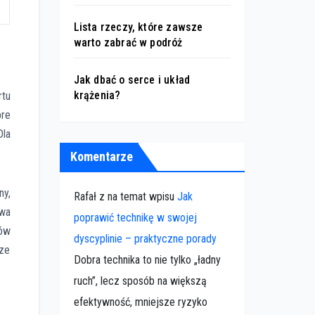
Lista rzeczy, które zawsze
warto zabrać w podróż
Jak dbać o serce i układ
krążenia?
rtu
bre
Dla
Komentarze
y,
Rafał z na temat wpisu
Jak
wa
poprawić technikę w swojej
nów
dyscyplinie – praktyczne porady
ze
Dobra technika to nie tylko „ładny
ruch”, lecz sposób na większą
efektywność, mniejsze ryzyko