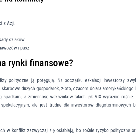
 z Azji.
okady szlaków.
nawozów i pasz.
na rynki finansowe?
likty polityczne ją potęgują. Na początku eskalacji inwestorzy zwy
je skarbowe dużych gospodarek, złoto, czasem dolara amerykańskiego 
ją spadkami, a zmienność wskaźników takich jak VIX wyraźnie rośnie.
spekulacyjnym, ale jest trudne dla inwestorów długoterminowych 
h w konflikt zazwyczaj się osłabiają, bo rośnie ryzyko polityczne o