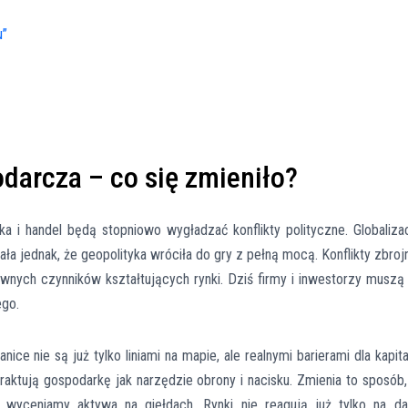
u”
darcza – co się zmieniło?
a i handel będą stopniowo wygładzać konflikty polityczne. Globaliza
zała jednak, że geopolityka wróciła do gry z pełną mocą. Konflikty zbroj
ównych czynników kształtujących rynki. Dziś firmy i inwestorzy muszą
ego.
ce nie są już tylko liniami na mapie, ale realnymi barierami dla kapita
raktują gospodarkę jak narzędzie obrony i nacisku. Zmienia to sposób
ak wyceniamy aktywa na giełdach. Rynki nie reagują już tylko na d