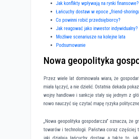
Jak konflikty wpływają na rynki finansowe?
Łańcuchy dostaw w epoce „friend-shoring
Co powinni robić przedsiębiorcy?
Jak reagować jako inwestor indywidualny?
Możliwe scenariusze na kolejne lata
Podsumowanie
Nowa geopolityka gospo
Przez wiele lat dominowała wiara, że gospodark
miała łączyć, a nie dzielić. Ostatnia dekada poka
wojny handlowe i sankcje stały się jednym z gł
nowo nauczyć się czytać mapę ryzyka polityczn
„Nowa geopolityka gospodarcza” oznacza, że grani
towarów i technologii. Państwa coraz częściej t
jaki działają łańcuchy dostaw, a także to, j