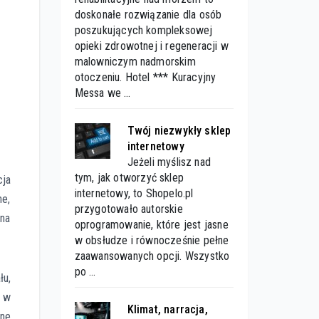
doskonałe rozwiązanie dla osób
poszukujących kompleksowej
opieki zdrowotnej i regeneracji w
malowniczym nadmorskim
otoczeniu. Hotel *** Kuracyjny
Messa we …
Twój niezwykły sklep
internetowy
Jeżeli myślisz nad
tym, jak otworzyć sklep
cja
internetowy, to Shopelo.pl
ne,
przygotowało autorskie
 na
oprogramowanie, które jest jasne
w obsłudze i równocześnie pełne
zaawansowanych opcji. Wszystko
po …
łu,
, w
Klimat, narracja,
ane