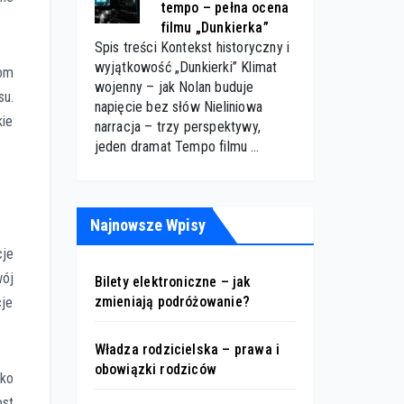
tempo – pełna ocena
filmu „Dunkierka”
Spis treści Kontekst historyczny i
wyjątkowość „Dunkierki” Klimat
iom
wojenny – jak Nolan buduje
su.
napięcie bez słów Nieliniowa
kie
narracja – trzy perspektywy,
jeden dramat Tempo filmu …
Najnowsze Wpisy
cje
wój
Bilety elektroniczne – jak
zmieniają podróżowanie?
cje
Władza rodzicielska – prawa i
obowiązki rodziców
ako
ost