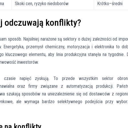
na
Skoki cen, ryzyko niedoborów
Krótko–średni
j odczuwają konflikty?
 sam sposób. Najsilniej narażone są sektory o dużej zależności od impo
nergetyka, przemysł chemiczny, motoryzacja i elektronika to do
o kluczowego elementu, aby linia produkcyjna stanęła na tygodnie. 
erwowość inwestorów.
 w czasie napięć zyskują. To przede wszystkim sektor obronn
dnawialna oraz firmy związane z automatyzacją produkcji. Państ
twa szukają sposobów na uniezależnienie się od dostawców z regio
ynkowe, ale wymaga bardzo selektywnego podejścia przy wybor
e na konflikty