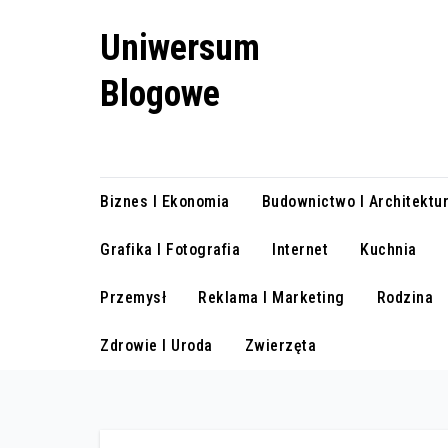
Skip
Uniwersum
to
content
Blogowe
jedno miejsce, wiele historii
Biznes I Ekonomia
Budownictwo I Architektu
Grafika I Fotografia
Internet
Kuchnia
Przemysł
Reklama I Marketing
Rodzina
Zdrowie I Uroda
Zwierzęta