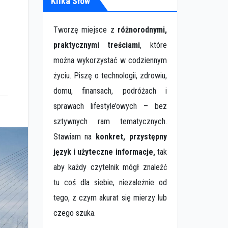
Kilka Słów
Tworzę miejsce z
różnorodnymi,
praktycznymi treściami
, które
można wykorzystać w codziennym
życiu. Piszę o technologii, zdrowiu,
domu, finansach, podróżach i
sprawach lifestyle’owych – bez
sztywnych ram tematycznych.
Stawiam na
konkret, przystępny
język i użyteczne informacje,
tak
aby każdy czytelnik mógł znaleźć
tu coś dla siebie, niezależnie od
tego, z czym akurat się mierzy lub
czego szuka.