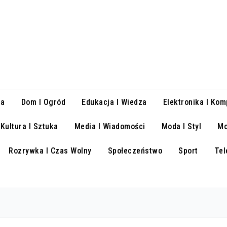
ra
Dom I Ogród
Edukacja I Wiedza
Elektronika I Kom
Kultura I Sztuka
Media I Wiadomości
Moda I Styl
Mo
Rozrywka I Czas Wolny
Społeczeństwo
Sport
Tel