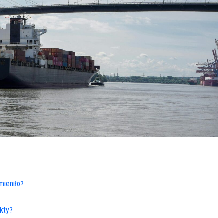
mieniło?
kty?