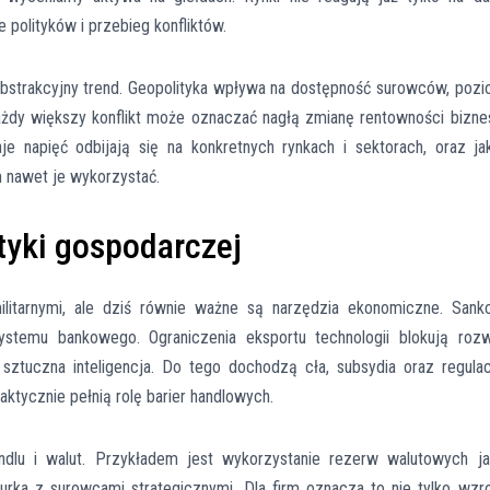
polityków i przebieg konfliktów.
 abstrakcyjny trend. Geopolityka wpływa na dostępność surowców, poz
 Każdy większy konflikt może oznaczać nagłą zmianę rentowności bizne
e napięć odbijają się na konkretnych rynkach i sektorach, oraz ja
m nawet je wykorzystać.
tyki gospodarczej
militarnymi, ale dziś równie ważne są narzędzia ekonomiczne. Sank
stemu bankowego. Ograniczenia eksportu technologii blokują roz
sztuczna inteligencja. Do tego dochodzą cła, subsydia oraz regula
tycznie pełnią rolę barier handlowych.
ndlu i walut. Przykładem jest wykorzystanie rezerw walutowych j
kurka z surowcami strategicznymi. Dla firm oznacza to nie tylko wzr