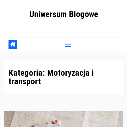
Skip
Uniwersum Blogowe
to
content
jedno miejsce, wiele historii
Kategoria:
Motoryzacja i
transport